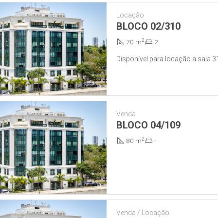
Locação
BLOCO 02/310
2
70 m
2
Disponível para locação a sala 3
Venda
BLOCO 04/109
2
80 m
-
Venda / Locação