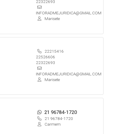
22322693
INFORADMEJURIDICA@GMAIL.COM
Marisete
22215416
22526606
22322693
INFORADMEJURIDICA@GMAIL.COM
Marisete
21 96784-1720
21 96784-1720
Carmem