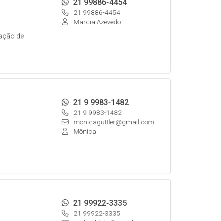
21 99886-4454
21 99886-4454
Marcia Azevedo
ação de
21 9 9983-1482
21 9 9983-1482
monicaguttler@gmail.com
Mônica
21 99922-3335
21 99922-3335