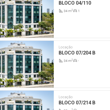
BLOCO 04/110
2
34 m
1
Locação
BLOCO 07/204 B
2
34 m
-
Locação
BLOCO 07/214 B
2