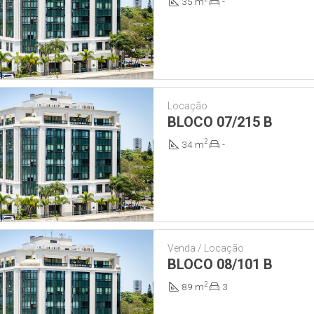
35 m
-
Locação
BLOCO 07/215 B
2
34 m
-
Venda / Locação
BLOCO 08/101 B
2
89 m
3