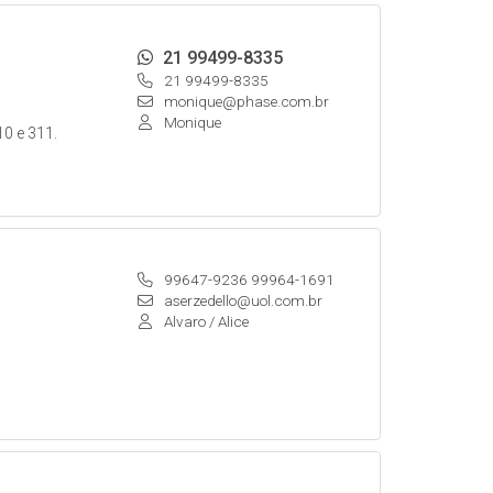
21 99499-8335
21 99499-8335
monique@phase.com.br
Monique
10 e 311.
99647-9236 99964-1691
aserzedello@uol.com.br
Alvaro / Alice