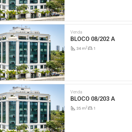
Venda
BLOCO 08/202 A
2
34 m
1
Venda
BLOCO 08/203 A
2
35 m
1