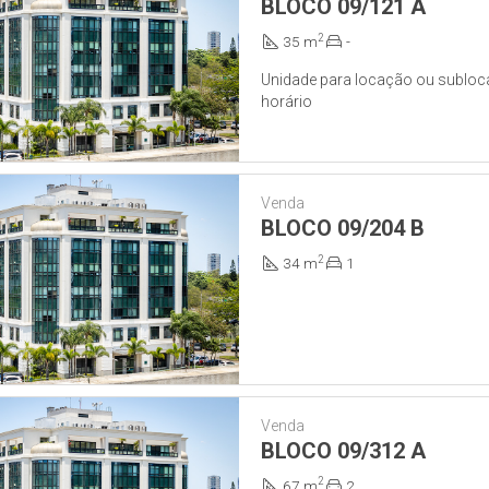
BLOCO 09/121 A
2
35 m
-
Unidade para locação ou subloc
horário
Venda
BLOCO 09/204 B
2
34 m
1
Venda
BLOCO 09/312 A
2
67 m
2