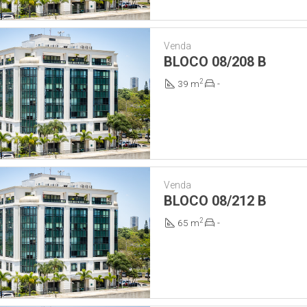
Venda
BLOCO 08/208 B
2
39 m
-
Venda
BLOCO 08/212 B
2
65 m
-