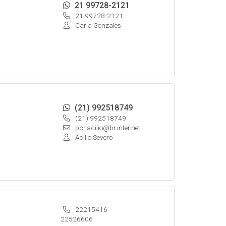
21 99728-2121
21 99728-2121
Carla Gonzales
(21) 992518749
(21) 992518749
pcr.acilio@br.inter.net
Acilio Severo
22215416
22526606