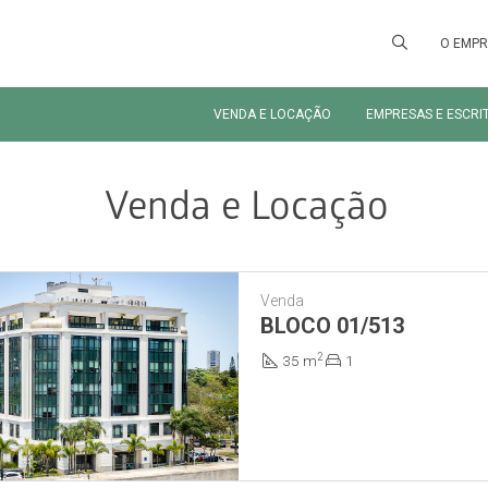
O EMP
VENDA E LOCAÇÃO
EMPRESAS E ESCRI
Venda e Locação
Venda
BLOCO 01/513
2
35 m
1