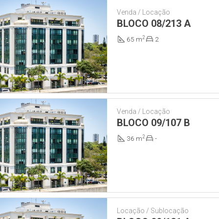
Venda / Locação
BLOCO 08/213 A
2
65 m
2
Venda / Locação
BLOCO 09/107 B
2
36 m
-
Locação / Sublocação