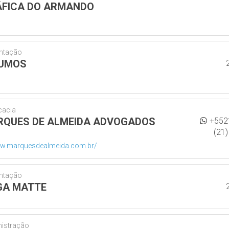
FICA DO ARMANDO
ntação
SUMOS
cacia
QUES DE ALMEIDA ADVOGADOS
+552
(21
.marquesdealmeida.com.br/
ntação
GA MATTE
istração