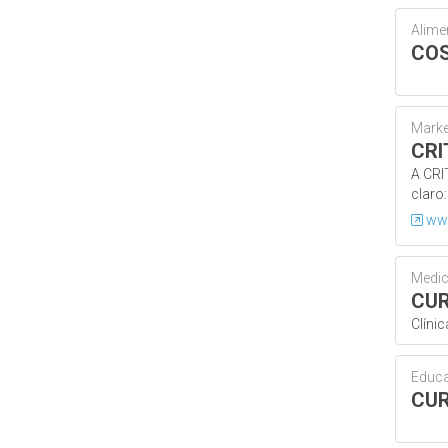
Alime
CO
Marke
CRI
A CRI
claro:
www
Medic
CU
Clínic
Educ
CUR