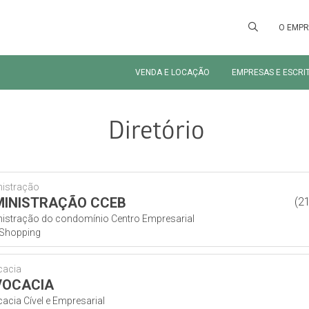
O EMP
VENDA E LOCAÇÃO
EMPRESAS E ESCRI
Diretório
istração
INISTRAÇÃO CCEB
(2
istração do condomínio Centro Empresarial
Shopping
cacia
VOCACIA
acia Cível e Empresarial