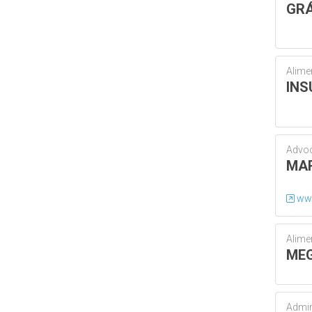
GRÁ
Alime
IN
Advo
MAR
www
Alime
ME
Admin