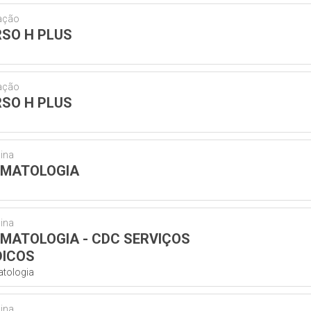
ação
SO H PLUS
ação
SO H PLUS
ina
RMATOLOGIA
ina
MATOLOGIA - CDC SERVIÇOS
ICOS
tologia
ina