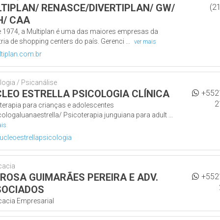
TIPLAN/ RENASCE/DIVERTIPLAN/ GW/
(2
/ CAA
 1974, a Multiplan é uma das maiores empresas da
ria de shopping centers do país. Gerenci ...
ver mais
tiplan.com.br
logia / Psicanálise
LEO ESTRELLA PSICOLOGIA CLÍNICA
+552
2
terapia para crianças e adolescentes
ologaluanaestrella/ Psicoterapia junguiana para adult ...
ais
cleoestrellapsicologia
cacia
ROSA GUIMARÃES PEREIRA E ADV.
+552
SOCIADOS
acia Empresarial