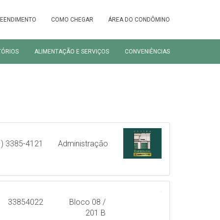
REENDIMENTO
COMO CHEGAR
ÁREA DO CONDÔMINO
TÓRIOS
ALIMENTAÇÃO E SERVIÇOS
CONVENIÊNCIAS
1) 3385-4121
Administração
33854022
Bloco 08 /
201 B